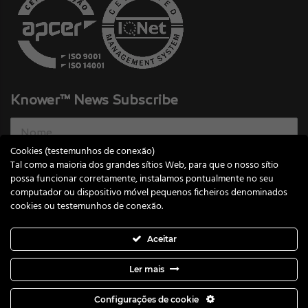
Knower™ News Subscribe
Cookies (testemunhos de conexão)
Tal como a maioria dos grandes sítios Web, para que o nosso sítio
possa funcionar corretamente, instalamos pontualmente no seu
email
computador ou dispositivo móvel pequenos ficheiros denominados
cookies ou testemunhos de conexão.
Submeter
Aceitar
Ler mais
Configurações de cookie
Todos os direitos de autor reservados © 2020