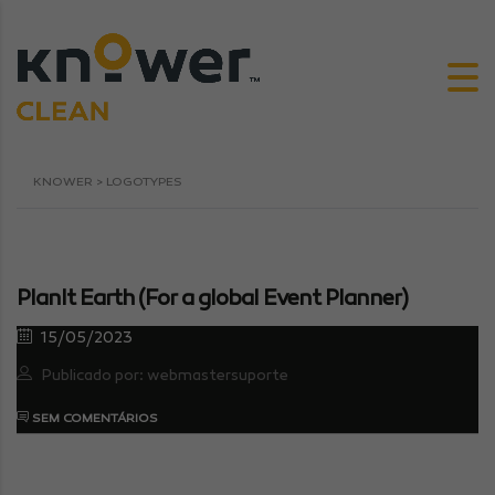
KNOWER
>
LOGOTYPES
PlanIt Earth (For a global Event Planner)
15/05/2023
Publicado por: webmastersuporte
SEM COMENTÁRIOS