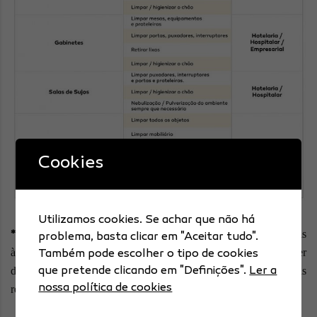
Cookies
Utilizamos cookies. Se achar que não há
Este Plano de limpeza apresenta indicações transversais e gerais
*
problema, basta clicar em "Aceitar tudo".
à atividade. Para cada unidade / zona a intervencionar, deverá ser
Também pode escolher o tipo de cookies
desenvolvido um plano de limpeza ajustado considerando as
que pretende clicando em "Definições".
Ler a
nossa política de cookies
respetivas especificidades.