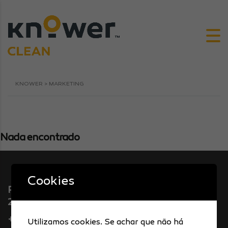
KNOWER
>
MARKETING
Nada encontrado
Cookies
Rua do Proletariado, N.º 2 - A
2794-063 Carnaxide
+351 214 139 480
Utilizamos cookies. Se achar que não há