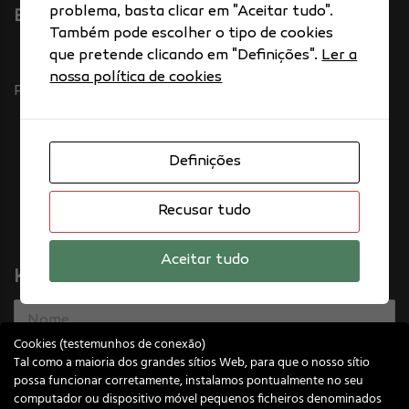
problema, basta clicar em "Aceitar tudo".
E. info@knower.pt
Também pode escolher o tipo de cookies
que pretende clicando em "Definições".
Ler a
nossa política de cookies
Política de RGPD
Definições
Recusar tudo
Aceitar tudo
Knower™ News Subscribe
Cookies (testemunhos de conexão)
Tal como a maioria dos grandes sítios Web, para que o nosso sítio
possa funcionar corretamente, instalamos pontualmente no seu
email
computador ou dispositivo móvel pequenos ficheiros denominados