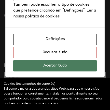
Também pode escolher o tipo de cookies
que pretende clicando em "Definições".
Ler a
Política de RGPD
nossa política de cookies
Definições
Recusar tudo
Knower™ News Subscribe
Aceitar tudo
Cookies (testemunhos de conexão)
Tal como a maioria dos grandes sítios Web, para que o nosso sítio
possa funcionar corretamente, instalamos pontualmente no seu
email
computador ou dispositivo móvel pequenos ficheiros denominados
cookies ou testemunhos de conexão.