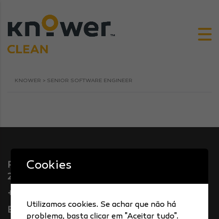
KNOWER
>
SENIOR SOFTWARE ENGINEER
Cookies
Rua do Proletariado, N.º 2 - A
2794-063 Carnaxide
+351 214 139 480
Utilizamos cookies. Se achar que não há
E. info@knower.pt
problema, basta clicar em "Aceitar tudo".